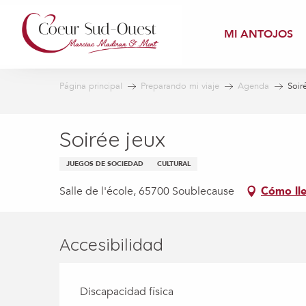
Aller
au
MI ANTOJOS
contenu
principal
Página principal
Preparando mi viaje
Agenda
Soir
Soirée jeux
JUEGOS DE SOCIEDAD
CULTURAL
Salle de l'école, 65700 Soublecause
Cómo ll
Accesibilidad
Discapacidad física