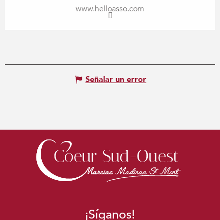
www.helloasso.com
Señalar un error
¡Síganos!