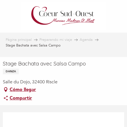
Aller
au
contenu
principal
Página principal
Preparando mi viaje
Agenda
Stage Bachata avec Salsa Campo
Stage Bachata avec Salsa Campo
DANZA
Salle du Dojo, 32400 Riscle
Cómo llegar
Compartir