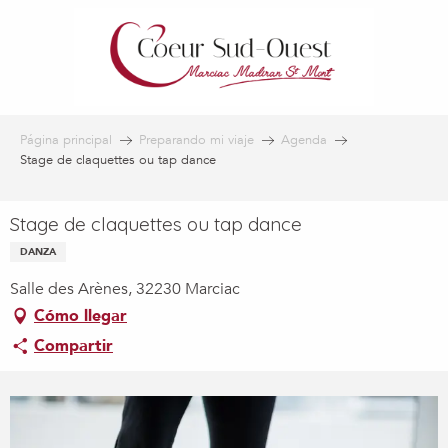
Aller
au
contenu
principal
Página principal
Preparando mi viaje
Agenda
Stage de claquettes ou tap dance
Stage de claquettes ou tap dance
DANZA
Salle des Arènes, 32230 Marciac
Cómo llegar
Compartir