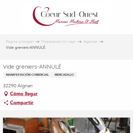
Aller
au
contenu
principal
Página principal
Preparando mi viaje
Agenda
Vide greniers-ANNULÉ
Vide greniers-ANNULÉ
MANIFESTACIÓN COMERCIAL
MERCADILLO
32290 Aignan
Cómo llegar
Compartir