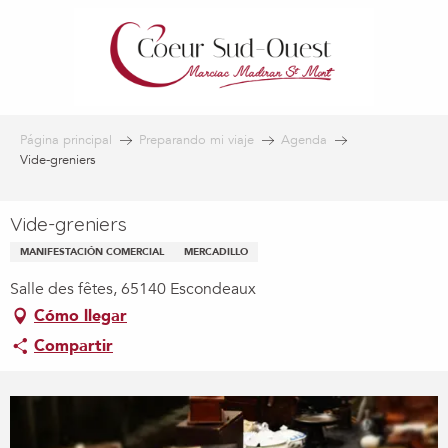
Aller
au
contenu
principal
Página principal
Preparando mi viaje
Agenda
Vide-greniers
Vide-greniers
MANIFESTACIÓN COMERCIAL
MERCADILLO
Salle des fêtes, 65140 Escondeaux
Cómo llegar
Compartir