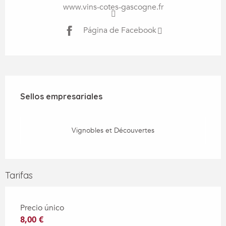
www.vins-cotes-gascogne.fr
Página de Facebook
Oferta de prestaciones
Sellos empresariales
Sellos empresariales
Vignobles et Découvertes
Tarifas
Precio único
8,00 €