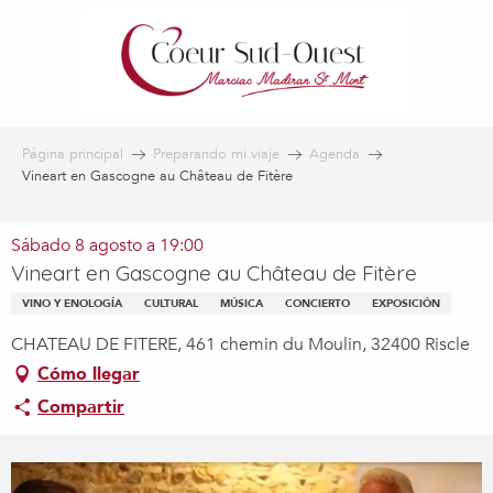
Aller
au
contenu
principal
Página principal
Preparando mi viaje
Agenda
Vineart en Gascogne au Château de Fitère
Sábado 8 agosto a 19:00
Vineart en Gascogne au Château de Fitère
VINO Y ENOLOGÍA
CULTURAL
MÚSICA
CONCIERTO
EXPOSICIÓN
CHATEAU DE FITERE, 461 chemin du Moulin, 32400 Riscle
Cómo llegar
Compartir