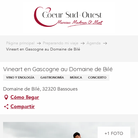
Aller
au
contenu
principal
Página principal
Preparando mi viaje
Agenda
Vineart en Gascogne au Domaine de Bilé
Vineart en Gascogne au Domaine de Bilé
VINO Y ENOLOGÍA
GASTRONOMÍA
MÚSICA
CONCIERTO
Domaine de Bilé, 32320 Bassoues
Cómo llegar
Compartir
+1 FOTO