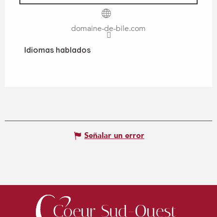
domaine-de-bile.com
Idiomas hablados
Idiomas hablados
Señalar un error