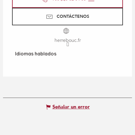
CONTÁCTENOS
herrebouc.fr
Idiomas hablados
Idiomas hablados
Señalar un error