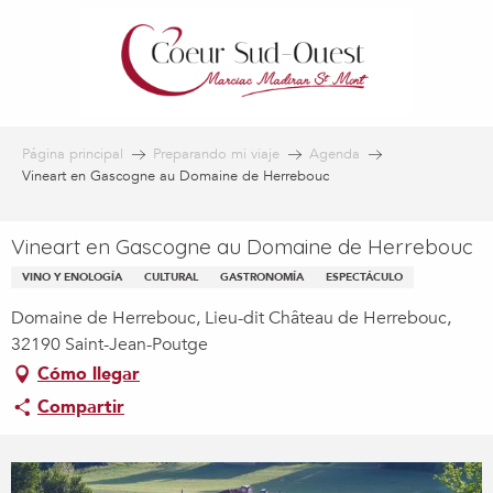
Aller
au
contenu
principal
Página principal
Preparando mi viaje
Agenda
Vineart en Gascogne au Domaine de Herrebouc
Vineart en Gascogne au Domaine de Herrebouc
VINO Y ENOLOGÍA
CULTURAL
GASTRONOMÍA
ESPECTÁCULO
Domaine de Herrebouc, Lieu-dit Château de Herrebouc,
32190 Saint-Jean-Poutge
Cómo llegar
Compartir