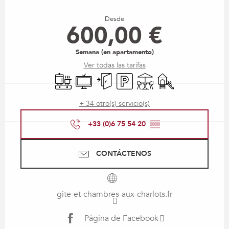
Horarios y datos de contacto
Desde
600,00 €
Semana (en apartamento)
Ver todas las tarifas
Placa de cocción
Televisión
Entrada independiente
Aparcamiento
Terraza
Juegos infantiles / 
+ 34 otro(s) servicio(s)
+33 (0)6 75 54 20
▒▒
CONTÁCTENOS
gite-et-chambres-aux-charlots.fr
Página de Facebook