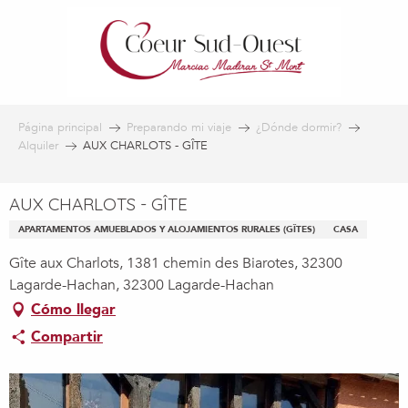
Aller
au
contenu
principal
Página principal
Preparando mi viaje
¿Dónde dormir?
Alquiler
AUX CHARLOTS - GÎTE
AUX CHARLOTS - GÎTE
APARTAMENTOS AMUEBLADOS Y ALOJAMIENTOS RURALES (GÎTES)
CASA
Gîte aux Charlots, 1381 chemin des Biarotes, 32300
Lagarde-Hachan, 32300 Lagarde-Hachan
Cómo llegar
Compartir