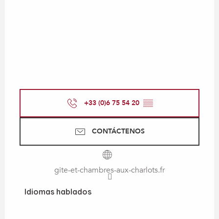
+33 (0)6 75 54 20
▒▒
CONTÁCTENOS
gite-et-chambres-aux-charlots.fr
Idiomas hablados
Idiomas hablados