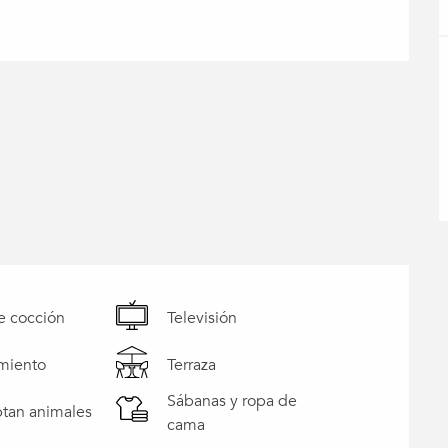
e cocción
Televisión
miento
Terraza
Sábanas y ropa de
tan animales
cama