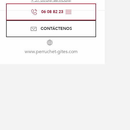
+ 37 otro(s) servicio(s)
06 08 82 23
▒▒
CONTÁCTENOS
www.perruchet-gites.com