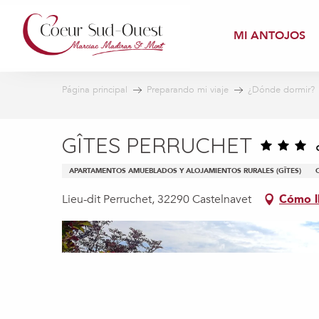
Aller
au
MI ANTOJOS
contenu
principal
Página principal
Preparando mi viaje
¿Dónde dormir?
GÎTES PERRUCHET
APARTAMENTOS AMUEBLADOS Y ALOJAMIENTOS RURALES (GÎTES)
Lieu-dit Perruchet, 32290 Castelnavet
Cómo l