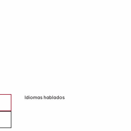
Idiomas hablados
Idiomas hablados