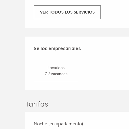
VER TODOS LOS SERVICIOS
Oferta de prestaci
Sellos empresariales
Sellos empresariales
Locations
CléVacances
Tarifas
Noche (en apartamento)