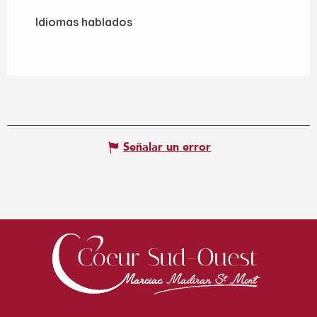
Idiomas hablados
Idiomas hablados
Señalar un error