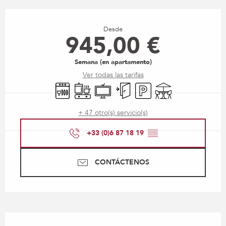
Horarios y datos de contacto
Desde
945,00 €
Semana (en apartamento)
Ver todas las tarifas
Lavavajillas
Placa de cocción
Televisión
Entrada independiente
Aparcamiento
Terraza
+ 47 otro(s) servicio(s)
+33 (0)6 87 18 19
▒▒
CONTÁCTENOS
Descripción