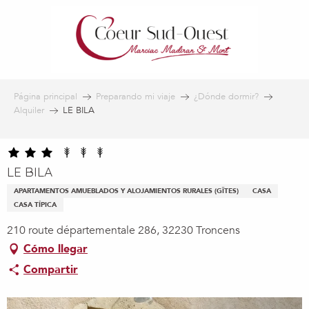
Aller
au
contenu
principal
Página principal
Preparando mi viaje
¿Dónde dormir?
Alquiler
LE BILA
LE BILA
APARTAMENTOS AMUEBLADOS Y ALOJAMIENTOS RURALES (GÎTES)
CASA
CASA TÍPICA
210 route départementale 286, 32230 Troncens
Cómo llegar
Compartir