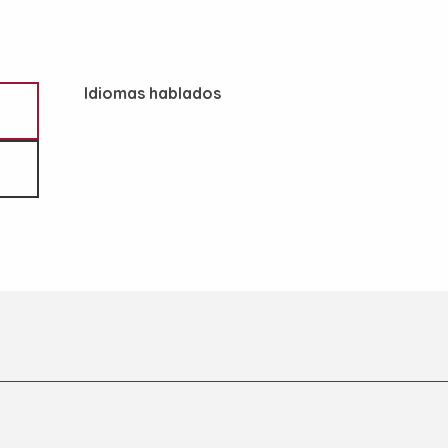
Idiomas hablados
Idiomas hablados