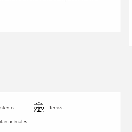
miento
Terraza
tan animales