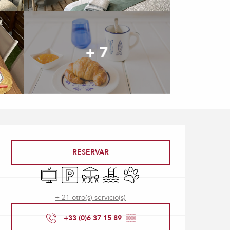
+ 7
Horarios y datos de con
RESERVAR
Televisión
Aparcamiento
Terraza
Piscina
Se aceptan animales
+ 21 otro(s) servicio(s)
+33 (0)6 37 15 89
▒▒