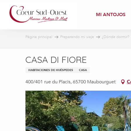
Aller
au
MI ANTOJOS
contenu
principal
Página principal
Preparando mi viaje
¿Dónde dormir?
CASA DI FIORE
HABITACIONES DE HUÉSPEDES
CASA
400/401 rue du Placis, 65700 Maubourguet
C