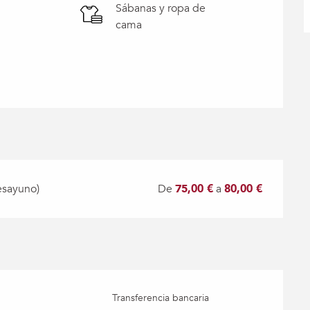
Sábanas y ropa de
cama
esayuno)
De
75,00 €
a
80,00 €
Transferencia bancaria