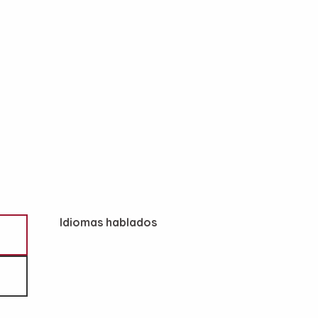
Idiomas hablados
Idiomas hablados