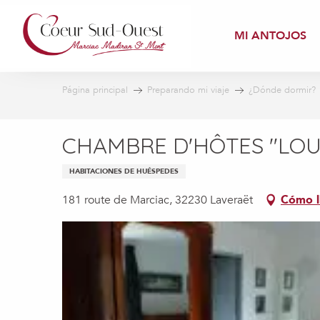
Aller
au
MI ANTOJOS
contenu
principal
Página principal
Preparando mi viaje
¿Dónde dormir?
CHAMBRE D'HÔTES "LO
HABITACIONES DE HUÉSPEDES
181 route de Marciac, 32230 Laveraët
Cómo l