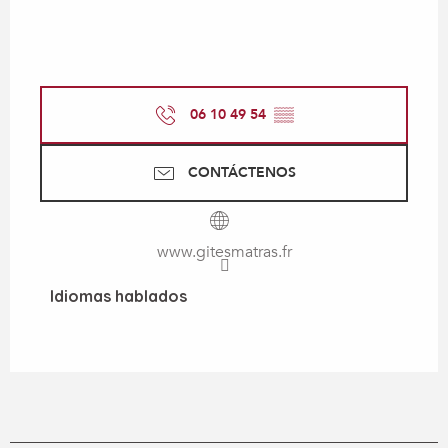
06 10 49 54
▒▒
CONTÁCTENOS
www.gitesmatras.fr
Idiomas hablados
Idiomas hablados