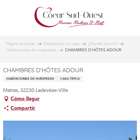
Aller
au
contenu
principal
Página principal
Preparando mi viaje
¿Dónde dormir?
Habitaciones de huéspedes
CHAMBRES D'HÔTES ADOUR
CHAMBRES D'HÔTES ADOUR
HABITACIONES DE HUÉSPEDES
CASA TÍPICA
Matras, 32230 Ladevèze-Ville
Cómo llegar
Compartir