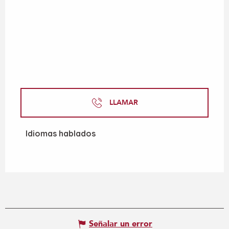
LLAMAR
Idiomas hablados
Idiomas hablados
Señalar un error