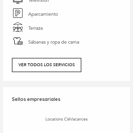
Televisión
Aparcamiento
Terraza
Sábanas y ropa de cama
VER TODOS LOS SERVICIOS
Oferta de prestaciones
Sellos empresariales
Sellos empresariales
Locations CléVacances