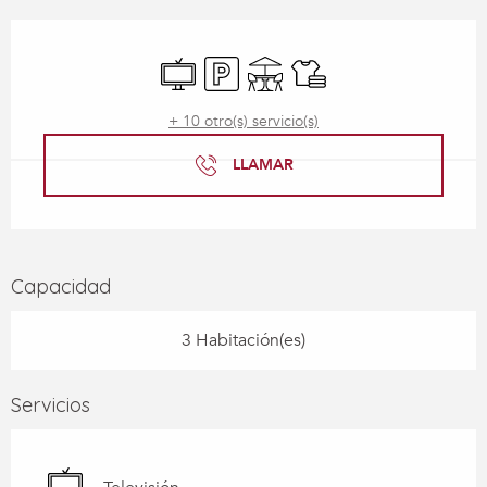
Horarios y datos de contacto
Televisión
Aparcamiento
Terraza
Sábanas y ropa de cama
+ 10 otro(s) servicio(s)
LLAMAR
Capacidad
3 Habitación(es)
Servicios