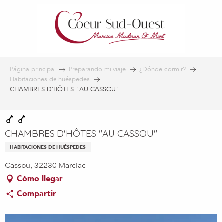
Aller
au
contenu
principal
Página principal
Preparando mi viaje
¿Dónde dormir?
Habitaciones de huéspedes
CHAMBRES D'HÔTES "AU CASSOU"
CHAMBRES D'HÔTES "AU CASSOU"
HABITACIONES DE HUÉSPEDES
Cassou, 32230 Marciac
Cómo llegar
Compartir