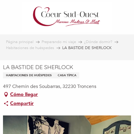
Aller
au
contenu
principal
Página principal
Preparando mi viaje
¿Dónde dormir?
Habitaciones de huéspedes
LA BASTIDE DE SHERLOCK
LA BASTIDE DE SHERLOCK
HABITACIONES DE HUÉSPEDES
CASA TÍPICA
497 Chemin des Soubarras, 32230 Troncens
Cómo llegar
Compartir