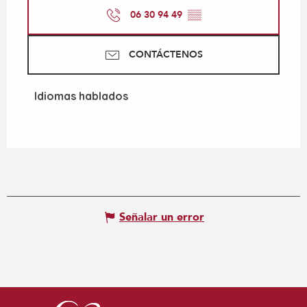
06 30 94 49
▒▒
CONTÁCTENOS
Idiomas hablados
Idiomas hablados
Señalar un error