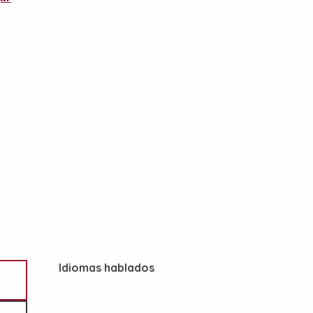
Idiomas hablados
Idiomas hablados