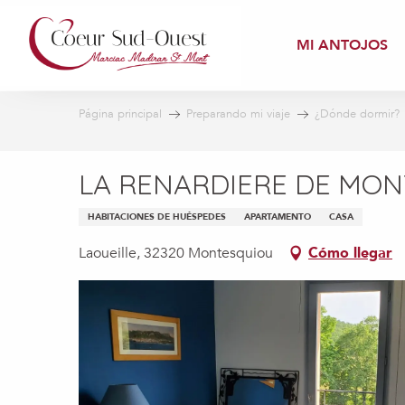
Aller
au
MI ANTOJOS
contenu
principal
Página principal
Preparando mi viaje
¿Dónde dormir?
LA RENARDIERE DE MON
HABITACIONES DE HUÉSPEDES
APARTAMENTO
CASA
Laoueille, 32320 Montesquiou
Cómo llegar