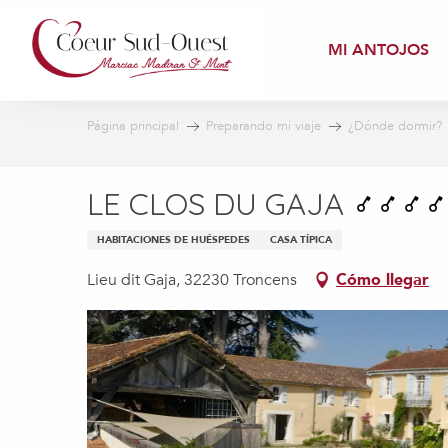
Aller
au
MI ANTOJOS
contenu
principal
Página principal
Preparando mi viaje
¿Dónde dormir?
LE CLOS DU GAJA
HABITACIONES DE HUÉSPEDES
CASA TÍPICA
Lieu dit Gaja, 32230 Troncens
Cómo llegar