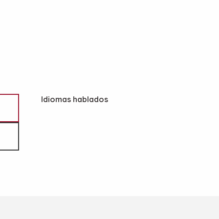
Idiomas hablados
Idiomas hablados