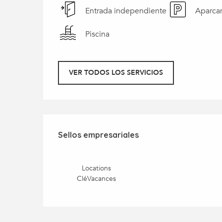
Entrada independiente
Aparca
Piscina
VER TODOS LOS SERVICIOS
Oferta de prestaci
Sellos empresariales
Sellos empresariales
Locations
CléVacances