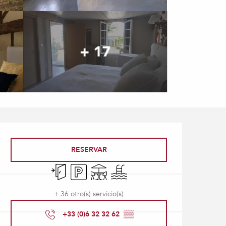
+ 17
Horarios y datos de con
RESERVAR
Entrada independiente
Aparcamiento
Terraza
Piscina
+ 36 otro(s) servicio(s)
+33 (0)6 32 32 62
▒▒