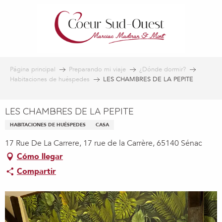
Aller
au
contenu
principal
Página principal
Preparando mi viaje
¿Dónde dormir?
Habitaciones de huéspedes
LES CHAMBRES DE LA PEPITE
LES CHAMBRES DE LA PEPITE
HABITACIONES DE HUÉSPEDES
CASA
17 Rue De La Carrere, 17 rue de la Carrère, 65140 Sénac
Cómo llegar
Compartir