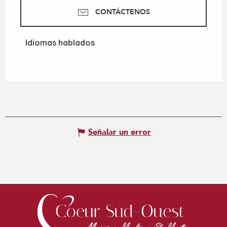
CONTÁCTENOS
Idiomas hablados
Idiomas hablados
Señalar un error