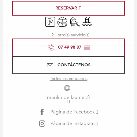
RESERVAR
Aparcamiento
Terraza
Juegos infantiles / Zona de jue
Piscina
+ 21 otro(s) servicio(s)
07 49 98 87
▒▒
CONTÁCTENOS
Todos los contactos
moulin-de-laumet.fr
Página de Facebook
Página de Instagram