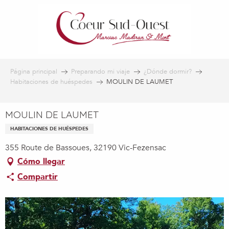
Aller
au
contenu
principal
Página principal
Preparando mi viaje
¿Dónde dormir?
Habitaciones de huéspedes
MOULIN DE LAUMET
MOULIN DE LAUMET
HABITACIONES DE HUÉSPEDES
355 Route de Bassoues, 32190 Vic-Fezensac
Cómo llegar
Compartir