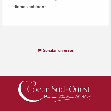
Idiomas hablados
Idiomas hablados
Señalar un error