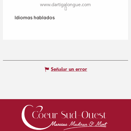
www.dartigalongue.com
Idiomas hablados
Idiomas hablados
Señalar un error