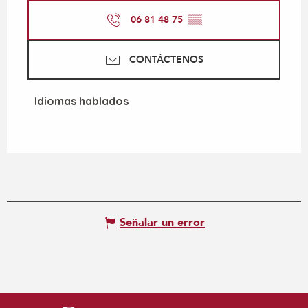
06 81 48 75
▒▒
CONTÁCTENOS
Idiomas hablados
Idiomas hablados
Señalar un error