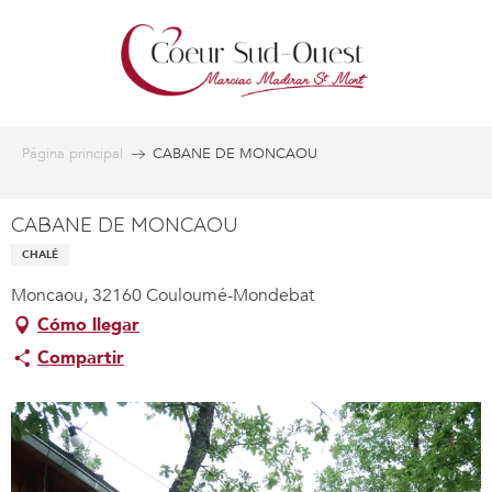
Aller
au
contenu
principal
Página principal
CABANE DE MONCAOU
CABANE DE MONCAOU
CHALÉ
Moncaou, 32160 Couloumé-Mondebat
Cómo llegar
Compartir