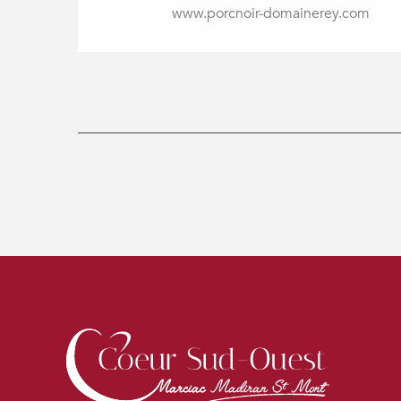
www.porcnoir-domainerey.com