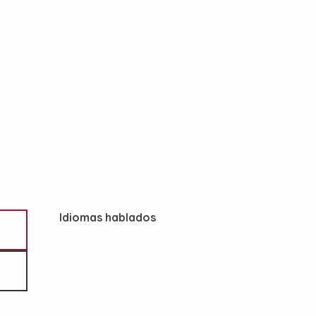
Idiomas hablados
Idiomas hablados