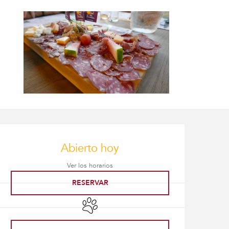
Horarios y datos de con
Abierto hoy
Ver los horarios
RESERVAR
Se aceptan animales