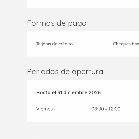
Formas de pago
Tarjetas de crédito
Cheques banc
Periodos de apertura
Del
Hasta el
2 enero 2026
31 diciembre 2026
al
31 diciembre 2026
Viernes
08:30 - 12:00