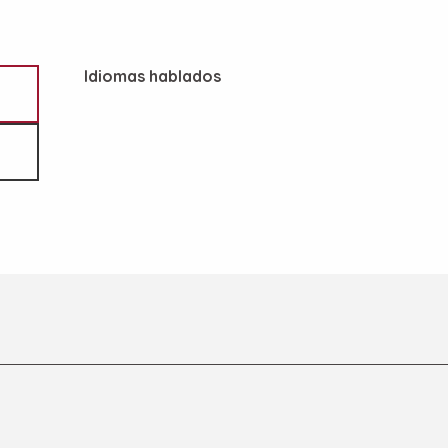
Idiomas hablados
Idiomas hablados