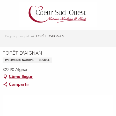
Aller
au
contenu
principal
Página principal
FORÊT D'AIGNAN
FORÊT D'AIGNAN
PATRIMONIO NATURAL
BOSQUE
32290 Aignan
Cómo llegar
Compartir