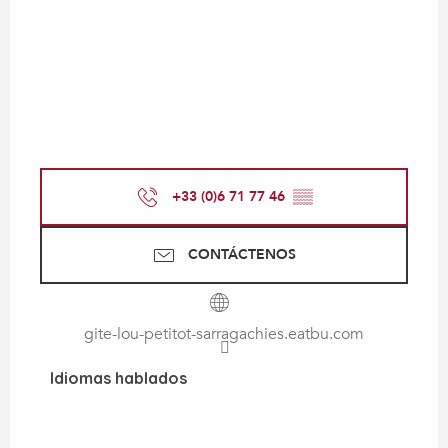
+33 (0)6 71 77 46
▒▒
CONTÁCTENOS
gite-lou-petitot-sarragachies.eatbu.com
Idiomas hablados
Idiomas hablados