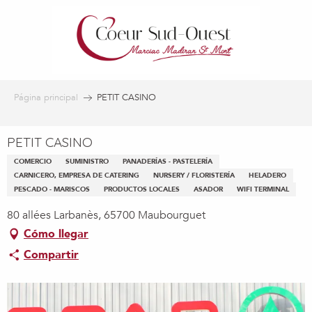
Aller
au
contenu
principal
Página principal
PETIT CASINO
PETIT CASINO
COMERCIO
SUMINISTRO
PANADERÍAS - PASTELERÍA
CARNICERO, EMPRESA DE CATERING
NURSERY / FLORISTERÍA
HELADERO
PESCADO - MARISCOS
PRODUCTOS LOCALES
ASADOR
WIFI TERMINAL
80 allées Larbanès, 65700 Maubourguet
Cómo llegar
Compartir