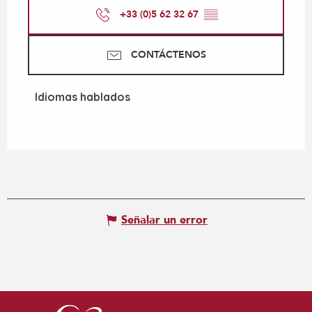
+33 (0)5 62 32 67
▒▒
CONTÁCTENOS
Idiomas hablados
Idiomas hablados
Señalar un error