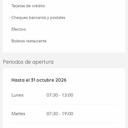
Tarjetas de crédito
Cheques bancarios y postales
Efectivo
Boletos restaurante
Periodos de apertura
Del
Hasta el
12 enero 2026
31 octubre 2026
al
31 octubre 2026
Lunes
07:30 - 13:00
Martes
07:30 - 19:00