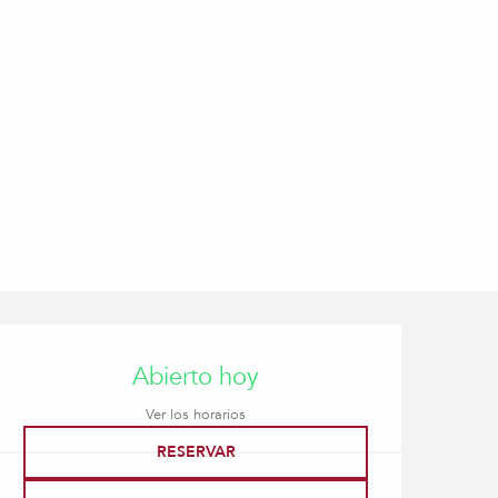
Horarios y datos de con
Abierto hoy
Ver los horarios
RESERVAR