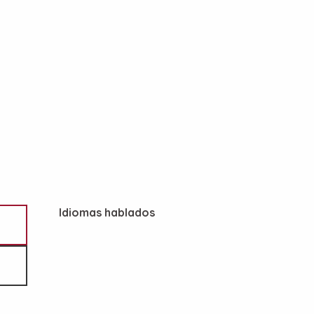
Idiomas hablados
Idiomas hablados