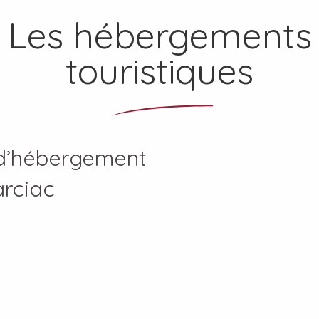
Les hébergements
touristiques
d’hébergement
arciac
r un hébergement en ligne ave