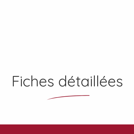
-
+
adulte(s)
+
ant(s)
Fiches détaillées
Locations
Camping