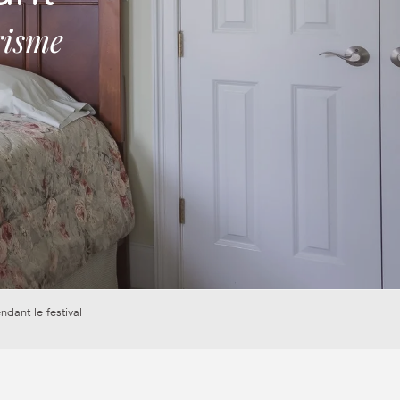
risme
ndant le festival