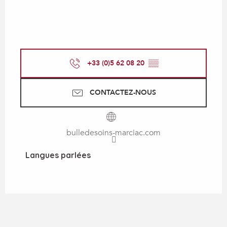
+33 (0)5 62 08 20
▒▒
CONTACTEZ-NOUS
bulledesoins-marciac.com
Langues parlées
Langues parlées