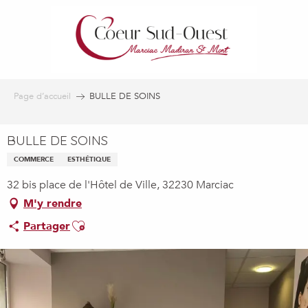
Aller
au
contenu
principal
Page d’accueil
BULLE DE SOINS
BULLE DE SOINS
COMMERCE
ESTHÉTIQUE
32 bis place de l'Hôtel de Ville, 32230 Marciac
M'y rendre
Ajouter aux favoris
Partager