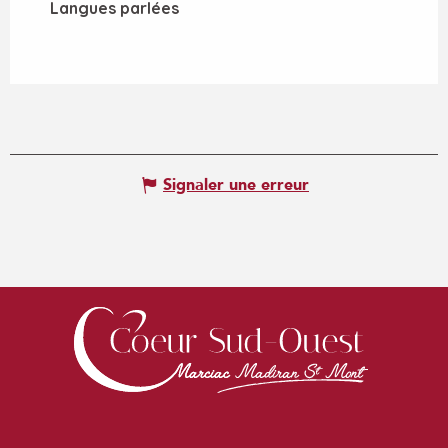
Langues parlées
Langues parlées
Signaler une erreur