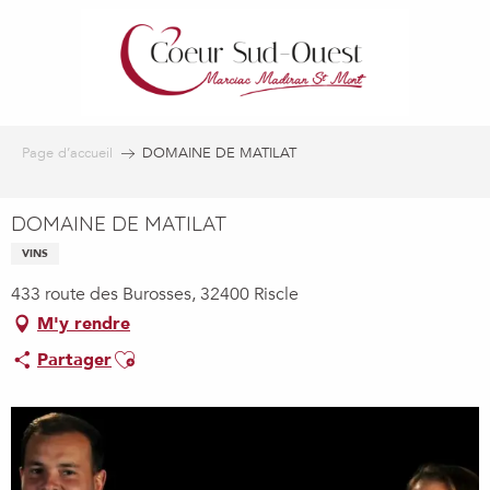
Aller
au
contenu
principal
Page d’accueil
DOMAINE DE MATILAT
DOMAINE DE MATILAT
VINS
433 route des Burosses, 32400 Riscle
M'y rendre
Ajouter aux favoris
Partager