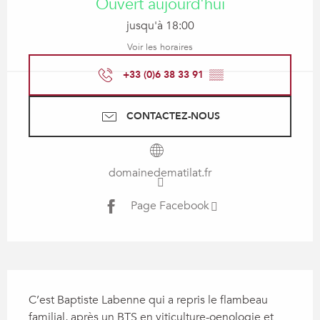
Ouvert aujourd'hui
jusqu'à 18:00
Voir les horaires
+33 (0)6 38 33 91
▒▒
CONTACTEZ-NOUS
domainedematilat.fr
Page Facebook
Description
C’est Baptiste Labenne qui a repris le flambeau 
familial, après un BTS en viticulture-oenologie et 