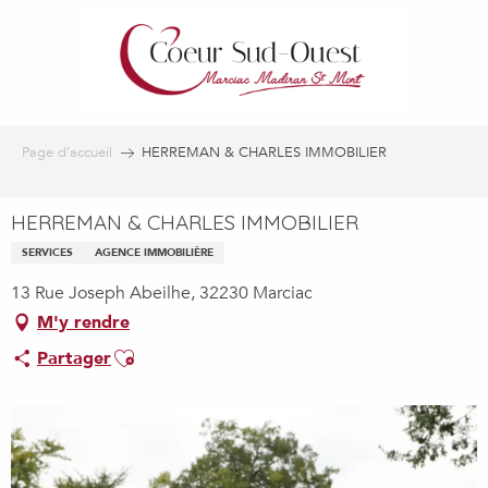
Aller
au
contenu
principal
Page d’accueil
HERREMAN & CHARLES IMMOBILIER
HERREMAN & CHARLES IMMOBILIER
SERVICES
AGENCE IMMOBILIÈRE
13 Rue Joseph Abeilhe, 32230 Marciac
M'y rendre
Ajouter aux favoris
Partager