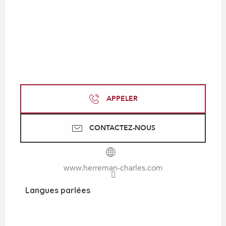
APPELER
CONTACTEZ-NOUS
www.herreman-charles.com
Langues parlées
Langues parlées