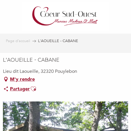
Aller
au
contenu
principal
Page d’accueil
L'AOUEILLE - CABANE
L'AOUEILLE - CABANE
Lieu dit Laoueille, 32320 Pouylebon
M'y rendre
Ajouter aux favoris
Partager