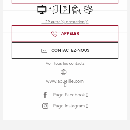
Télévision
Entrée indépendante
Parking
Jeux pour enfants / Espace 
Animaux acceptés
+ 29 autre(s) prestation(s)
APPELER
CONTACTEZ-NOUS
Voir tous les contacts
www.aoueille.com
Page Facebook
Page Instagram