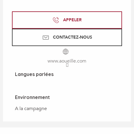
APPELER
CONTACTEZ-NOUS
www.aoueille.com
Langues parlées
Langues parlées
Environnement
Environnement
A la campagne