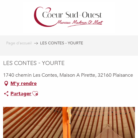
Aller
au
contenu
principal
Page d’accueil
LES CONTES - YOURTE
LES CONTES - YOURTE
1740 chemin Les Contes, Maison A Pirette, 32160 Plaisance
M'y rendre
Ajouter aux favoris
Partager