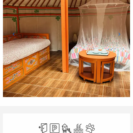
Ouverture et coordonnées
Entrée indépendante
Parking
Jeux pour enfants / Espace jeux
Piscine
Animaux acceptés