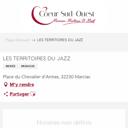
Aller
au
contenu
principal
Page d’accueil
LES TERRITOIRES DU JAZZ
LES TERRITOIRES DU JAZZ
MUSÉE
MUSIQUE
Place du Chevalier d'Antras, 32230 Marciac
M'y rendre
Ajouter aux favoris
Partager
Ouverture et coordonnées
Horaires non définis