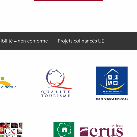
ibilité – non conforme
Projets cofinancés UE