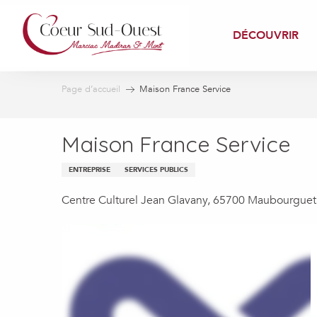
Aller
au
DÉCOUVRIR
contenu
principal
Page d’accueil
Maison France Service
Maison France Service
ENTREPRISE
SERVICES PUBLICS
Centre Culturel Jean Glavany, 65700 Maubourguet