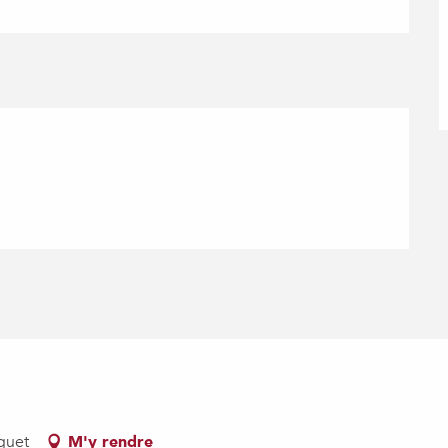
guet
M'y rendre