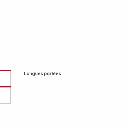
Langues parlées
Langues parlées