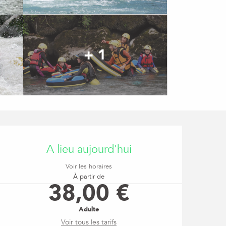
+ 1
Ouverture et coordonné
A lieu aujourd'hui
Voir les horaires
À partir de
38,00 €
Adulte
Voir tous les tarifs