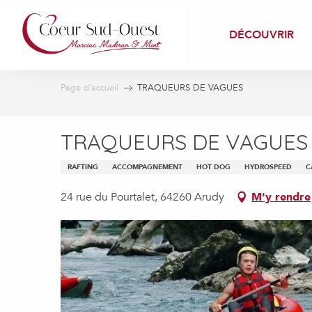
Aller
au
DÉCOUVRIR
contenu
principal
Page d’accueil
TRAQUEURS DE VAGUES
TRAQUEURS DE VAGUES
RAFTING
ACCOMPAGNEMENT
HOT DOG
HYDROSPEED
C
24 rue du Pourtalet, 64260 Arudy
M'y rendre