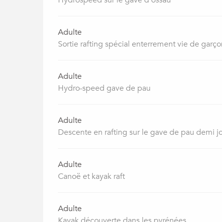
Hydrospeed sur le gave d'ossau
Adulte
Sortie rafting spécial enterrement vie de garçon
Adulte
Hydro-speed gave de pau
Adulte
Descente en rafting sur le gave de pau demi j
Adulte
Canoë et kayak raft
Adulte
Kayak découverte dans les pyrénées