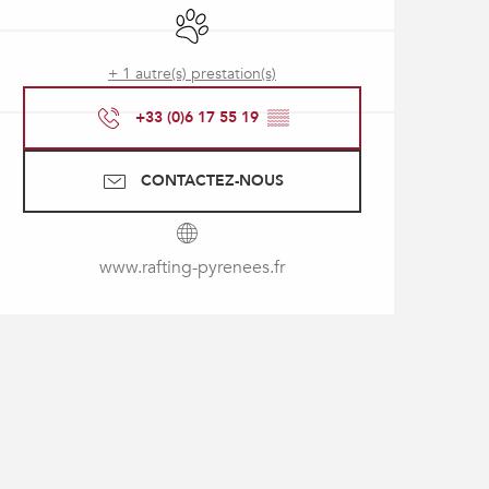
Animaux acceptés
+ 1 autre(s) prestation(s)
+33 (0)6 17 55 19
▒▒
CONTACTEZ-NOUS
www.rafting-pyrenees.fr