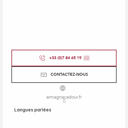
+33 (0)7 84 65 19
▒▒
CONTACTEZ-NOUS
armagnacadour.fr
Langues parlées
Langues parlées