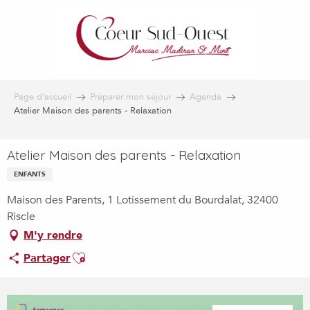
Aller
au
contenu
principal
Page d’accueil
Préparer mon séjour
Agenda
Atelier Maison des parents - Relaxation
Atelier Maison des parents - Relaxation
ENFANTS
Maison des Parents, 1 Lotissement du Bourdalat, 32400
Riscle
M'y rendre
Ajouter aux favoris
Partager