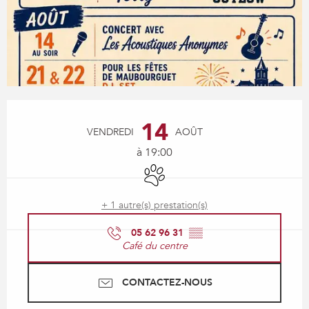
Ouverture et coordonnées
14
VENDREDI
AOÛT
à 19:00
Animaux acceptés
+ 1 autre(s) prestation(s)
05 62 96 31
▒▒
Café du centre
CONTACTEZ-NOUS