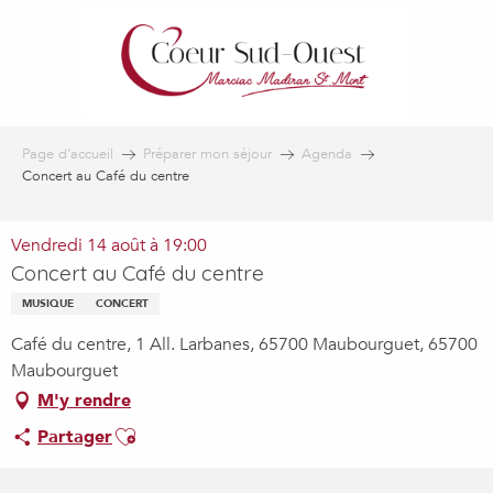
Aller
au
contenu
principal
Page d’accueil
Préparer mon séjour
Agenda
Concert au Café du centre
Vendredi 14 août à 19:00
Concert au Café du centre
MUSIQUE
CONCERT
Café du centre, 1 All. Larbanes, 65700 Maubourguet, 65700
Maubourguet
M'y rendre
Ajouter aux favoris
Partager