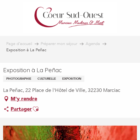
Aller
au
contenu
principal
Page d’accueil
Préparer mon séjour
Agenda
Exposition à La Peñac
Exposition à La Peñac
PHOTOGRAPHIE
CULTURELLE
EXPOSITION
La Peñac, 22 Place de l'Hôtel de Ville, 32230 Marciac
M'y rendre
Ajouter aux favoris
Partager