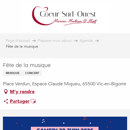
Aller
au
contenu
principal
Page d’accueil
Préparer mon séjour
Agenda
Fête de la musique
Fête de la musique
MUSIQUE
CONCERT
Place Verdun, Espace Claude Miqueu, 65500 Vic-en-Bigorre
M'y rendre
Ajouter aux favoris
Partager