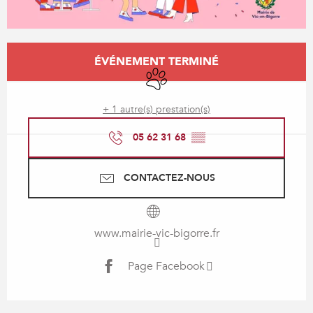
Ouverture et coordonnées
ÉVÉNEMENT TERMINÉ
Animaux acceptés
+ 1 autre(s) prestation(s)
05 62 31 68
▒▒
CONTACTEZ-NOUS
www.mairie-vic-bigorre.fr
Page Facebook