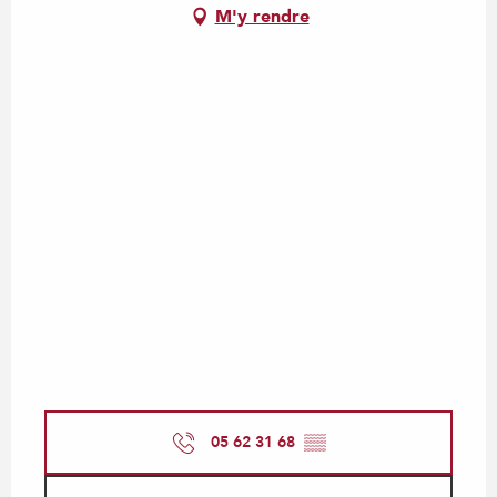
M'y rendre
05 62 31 68
▒▒