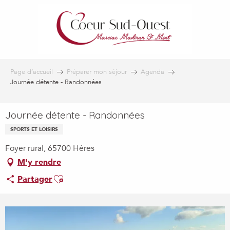
Aller
au
contenu
principal
Page d’accueil
Préparer mon séjour
Agenda
Journée détente - Randonnées
Journée détente - Randonnées
SPORTS ET LOISIRS
Foyer rural, 65700 Hères
M'y rendre
Ajouter aux favoris
Partager