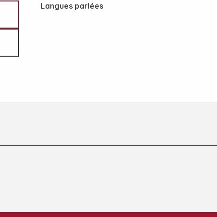
Langues parlées
Langues parlées