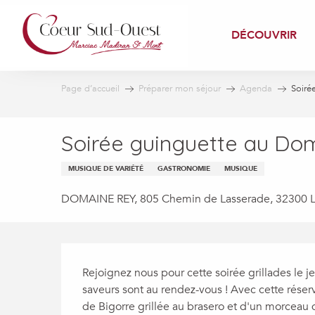
Aller
au
DÉCOUVRIR
contenu
principal
Page d’accueil
Préparer mon séjour
Agenda
Soiré
Soirée guinguette au Do
MUSIQUE DE VARIÉTÉ
GASTRONOMIE
MUSIQUE
DOMAINE REY, 805 Chemin de Lasserade, 32300 
Description
Rejoignez nous pour cette soirée grillades le je
saveurs sont au rendez-vous ! Avec cette réser
de Bigorre grillée au brasero et d'un morceau de 