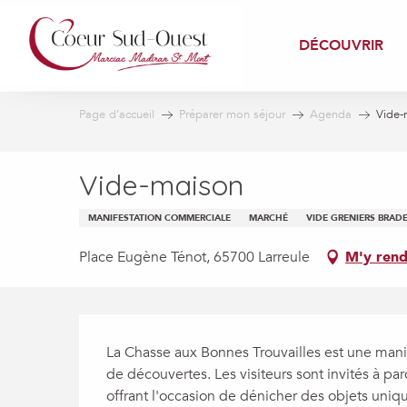
Aller
au
DÉCOUVRIR
contenu
principal
Page d’accueil
Préparer mon séjour
Agenda
Vide-
Vide-maison
MANIFESTATION COMMERCIALE
MARCHÉ
VIDE GRENIERS BRADE
Place Eugène Ténot, 65700 Larreule
M'y rend
Description
La Chasse aux Bonnes Trouvailles est une manif
de découvertes. Les visiteurs sont invités à pa
offrant l'occasion de dénicher des objets unique