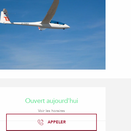
Ouverture et coordonné
Ouvert aujourd'hui
Voir les horaires
APPELER