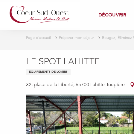
Aller
au
DÉCOUVRIR
contenu
principal
Page d’accueil
Préparer mon séjour
Bougez, Éliminez 
LE SPOT LAHITTE
EQUIPEMENTS DE LOISIRS
32, place de la Liberté, 65700 Lahitte-Toupière