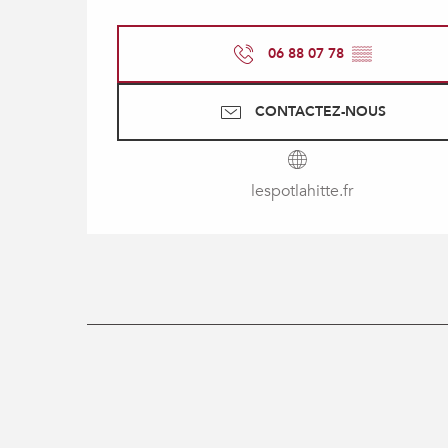
06 88 07 78
▒▒
CONTACTEZ-NOUS
lespotlahitte.fr