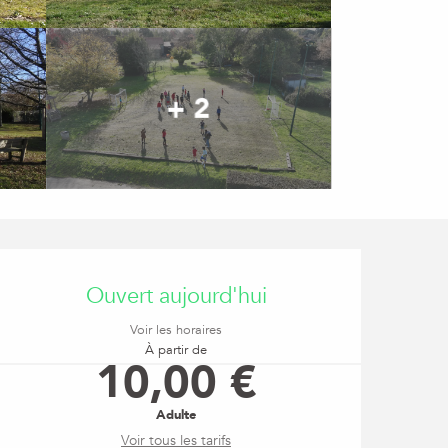
+ 2
Ouverture et coordonné
Ouvert aujourd'hui
Voir les horaires
À partir de
10,00 €
Adulte
Voir tous les tarifs