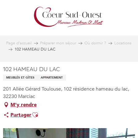
Aller
au
contenu
principal
Page d’accueil
Préparer mon séjour
Où dormir ?
Locations
102 HAMEAU DU LAC
102 HAMEAU DU LAC
MEUBLÉS ET GÎTES
APPARTEMENT
201 Allée Gérard Toulouse, 102 résidence hameau du lac,
32230 Marciac
M'y rendre
Ajouter aux favoris
Partager