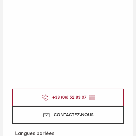
+33 (0)6 52 83 07
▒▒
CONTACTEZ-NOUS
Langues parlées
Langues parlées