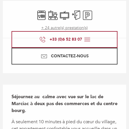
Ouverture et coordonnées
Lave vaisselle
Plaque de cuisson
Télévision
Entrée indépendante
Parking
+ 24 autre(s) prestation(s)
+33 (0)6 52 83 07
▒▒
CONTACTEZ-NOUS
Description
Séjournez au  calme avec vue sur le lac de 
Marciac à deux pas des commerces et du centre 
bourg.
À seulement 10 minutes à pied du cœur du village, 
cet appartement confortable vous accueille dans un 