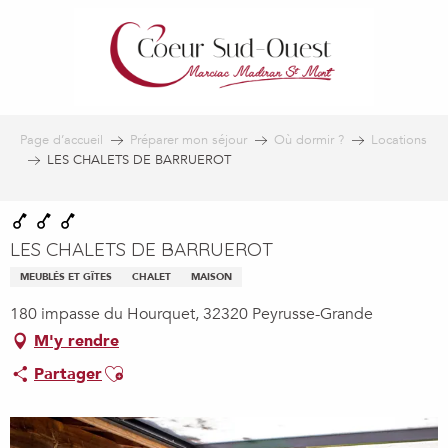
Aller
au
contenu
principal
Page d’accueil
Préparer mon séjour
Où dormir ?
Locations
LES CHALETS DE BARRUEROT
LES CHALETS DE BARRUEROT
MEUBLÉS ET GÎTES
CHALET
MAISON
180 impasse du Hourquet, 32320 Peyrusse-Grande
M'y rendre
Ajouter aux favoris
Partager