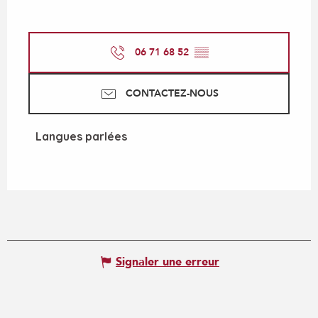
06 71 68 52
▒▒
CONTACTEZ-NOUS
Langues parlées
Langues parlées
Signaler une erreur