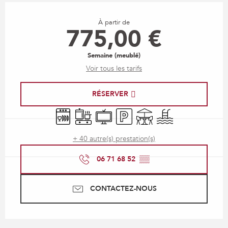
Ouverture et coordonnées
À partir de
775,00 €
Semaine (meublé)
Voir tous les tarifs
RÉSERVER
Lave vaisselle
Plaque de cuisson
Télévision
Parking
Terrasse
Piscine
+ 40 autre(s) prestation(s)
06 71 68 52
▒▒
CONTACTEZ-NOUS