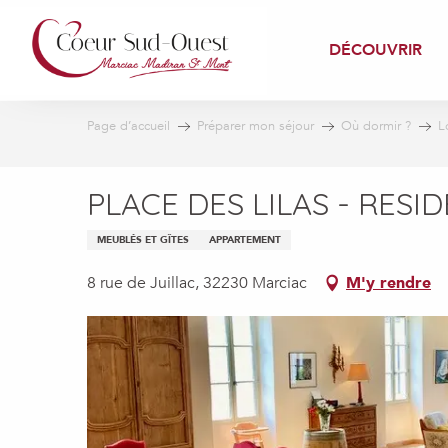
Aller
au
DÉCOUVRIR
contenu
principal
Page d’accueil
Préparer mon séjour
Où dormir ?
L
PLACE DES LILAS - RESI
MEUBLÉS ET GÎTES
APPARTEMENT
8 rue de Juillac, 32230 Marciac
M'y rendre