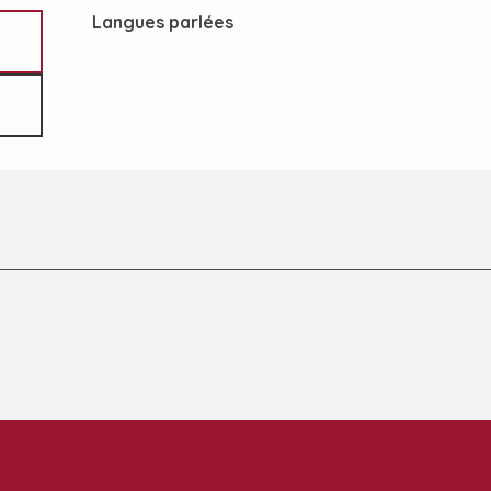
Langues parlées
Langues parlées